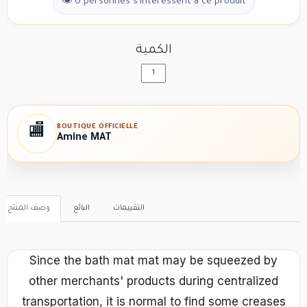
👁 0 personnes s'intéressent à ce produit
الكمية
BOUTIQUE OFFICIELLE
🏬
Amine MAT
التقييمات
البائع
وصف المنتج
Since the bath mat mat may be squeezed by
other merchants' products during centralized
transportation, it is normal to find some creases