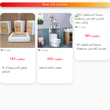
منتجات ذات صلة
👁 5 vues
180
درهم
.
00
صينية السيليكون الة
لغسل القدمين بسهولة
👁 4 vues
👁 4 vues
وبأقل جهد
149
240
درهم
درهم
.
00
.
00
رفوف حائط الحمام
4 قطع اكسسوارات
الحمام