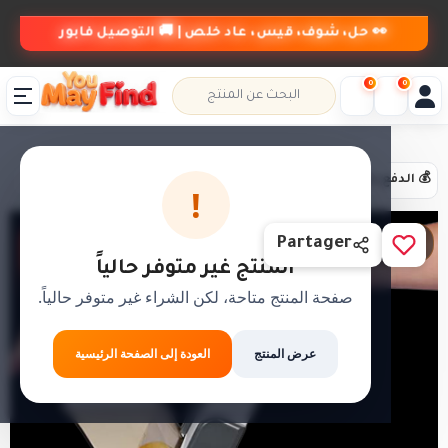
👀 حل، شوف، قيس، عاد خلص | 🚚 التوصيل فابور
0
0
💰 الدفع عند الاستلام
📦 حل،قلب،عاد خلص
🚚 التوصيل مجاني
!
SAVE
1 / 4
Partager
-20%
المنتج غير متوفر حالياً
صفحة المنتج متاحة، لكن الشراء غير متوفر حالياً.
عرض المنتج
العودة إلى الصفحة الرئيسية