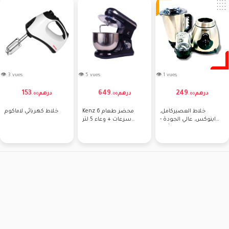
👁 3 vues
👁 5 vues
👁 1 vues
153
649
249
درهم
درهم
درهم
.
00
.
00
.
00
خلاط العصيركامل,
Kenz محضر طعام 6
خلاط كهربائي لاماكوم
اينوكس, عالي الجودة -
سرعات + وعاء 5 لتر
محرك 1000 واط - كأس
ستانلس ستيل