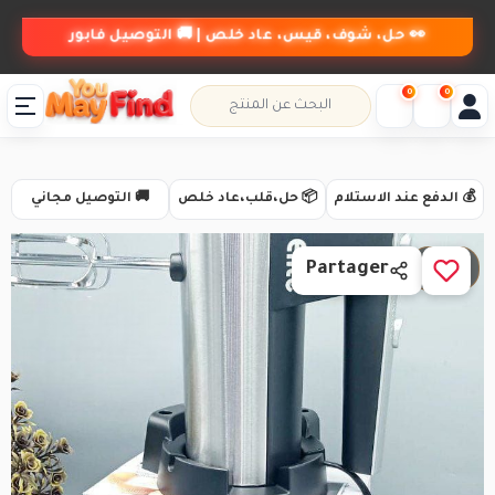
👀 حل، شوف، قيس، عاد خلص | 🚚 التوصيل فابور
0
0
💰 الدفع عند الاستلام
📦 حل،قلب،عاد خلص
🚚 التوصيل مجاني
1 / 2
Partager