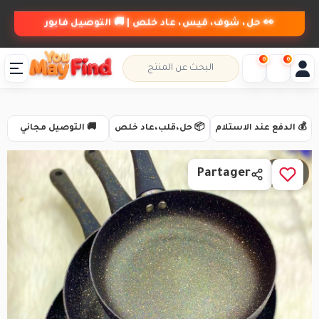
👀 حل، شوف، قيس، عاد خلص | 🚚 التوصيل فابور
0
0
💰 الدفع عند الاستلام
📦 حل،قلب،عاد خلص
🚚 التوصيل مجاني
1 / 2
Partager