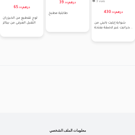
👁 3 vues
39
درهم
.
00
65
درهم
.
00
430
درهم
.
00
طابلية مطبخ
لوح تقطيع من الخيزران
شواية إيليت بانيني من
الثقيل العرقي من بيتالز
الجرانيت غير لاصقة بفتحة
105 درجة و
معلومات الملف الشخصي