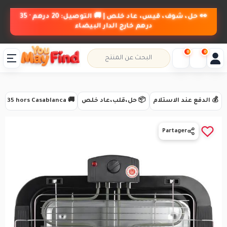
👀 حل، شوف، قيس، عاد خلص | 🚚 التوصيل: 20 درهم · 35
درهم خارج الدار البيضاء
0
0
💰 الدفع عند الاستلام
📦 حل،قلب،عاد خلص
🚚 Livraison 20 DH · 35 hors Casablanca
Partager