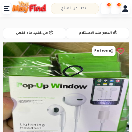
0
0
💰 الدفع عند الاستلام
📦 حل،قلب،عاد خلص
Partager