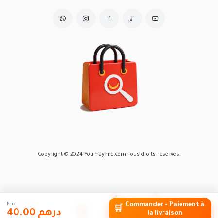
Copyright © 2024 Youmayfind.com Tous droits réservés.
0
0
Home
Account
Wishlist
Panier
Marketplace
Prix
Commander - Paiement à
Accueil
Marketplace
🛒
40.00 درهم
la livraison