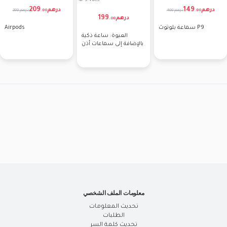
👁 3 vues
209
149
درهم
درهم
400 درهم
280 درهم
.
00
.
00
199
درهم
.
00
سماعة بلوتوث P9
Airpods
العبوة: ساعة ذكية
بالإضافة إلى سماعات أذن
معلومات الملف الشخصي
تحديث المعلومات
الطلبات
تحديث كلمة السر