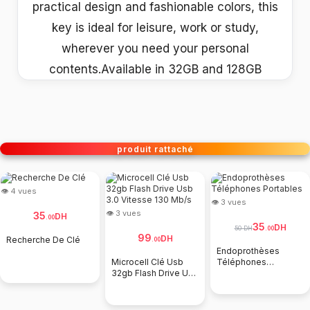
practical design and fashionable colors, this
key is ideal for leisure, work or study,
wherever you need your personal
contents.Available in 32GB and 128GB
produit rattaché
👁 4 vues
👁 3 vues
👁 3 vues
35
DH
.
00
35
DH
50 DH
.
00
99
DH
Recherche De Clé
.
00
Endoprothèses
Microcell Clé Usb
Téléphones
32gb Flash Drive Usb
Portables
3.0 Vitesse 130 Mb/s