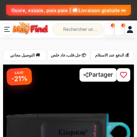
👀 Ouvre, essaie, puis paie | 🚚 Livraison gratuite
0
0
💰 الدفع عند الاستلام
📦 حل،قلب،عاد خلص
🚚 التوصيل مجاني
SAVE
1 / 2
Partager
-21%