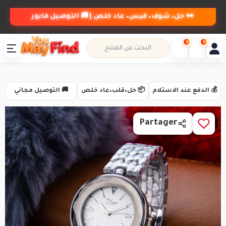
👀 حل، شوف، قيس، عاد خلص | 🚚 التوصيل فابور
0
0
💰 الدفع عند الاستلام
📦 حل،قلب،عاد خلص
🚚 التوصيل مجاني
1 / 1
Partager