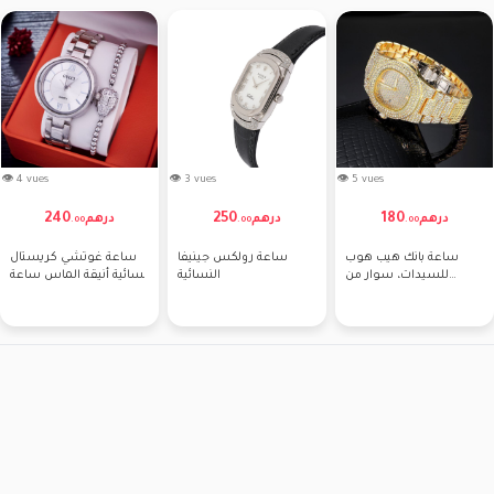
👁 4 vues
👁 3 vues
👁 5 vues
240
250
180
درهم
درهم
درهم
.
00
.
00
.
00
ساعة بانك هيب هوب
ساعة رولكس جينيفا
ساعة غوتشي كريستال
للسيدات، سوار من
النسائية
نسائية أنيقة الماس ساعة
الصلب الماسي عالي
يد ستانلس ستيل
الجودة