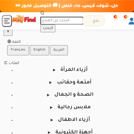
👀 حل، شوف، قيس، عاد خلص | 🚚 التوصيل فابور
0
0
البحث
اللغة
العربية
English
Français
الفئات
أزياء المرأة
أمتعة وحقائب
الصحة و الجمال
ملابس رجالية
أزياء الاطفال
أجهزة إلكترونية