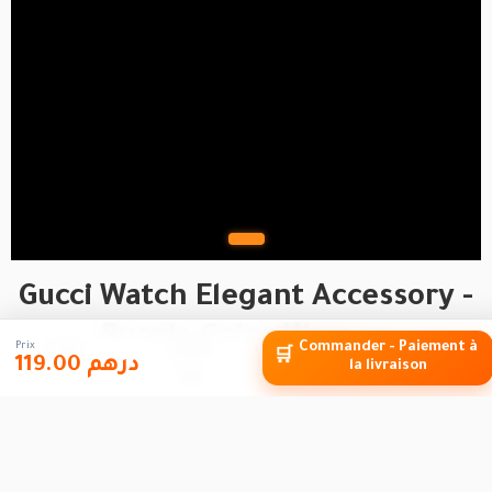
Gucci Watch Elegant Accessory -
Purple Color Women
Prix
Commander - Paiement à
Accueil
Marketplace
🛒
119.00 درهم
la livraison
Relations
YMF
Gucci Watch Elegant Accessory -
Purple Color Women