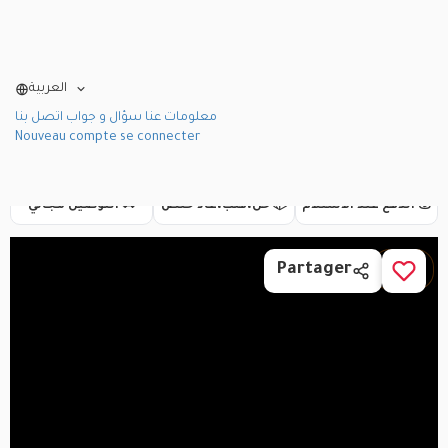
العربية
معلومات عنا
سؤال و جواب
اتصل بنا
Nouveau compte
se connecter
💰 الدفع عند الاستلام
📦 حل،قلب،عاد خلص
🚚 التوصيل مجاني
1 / 1
Partager