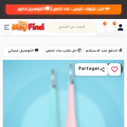
👀 حل، شوف، قيس، عاد خلص | 🚚 التوصيل فابور
0
0
💰 الدفع عند الاستلام
📦 حل،قلب،عاد خلص
🚚 التوصيل مجاني
1 / 2
Partager