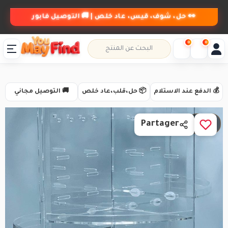
👀 حل، شوف، قيس، عاد خلص | 🚚 التوصيل فابور
0
0
💰 الدفع عند الاستلام
📦 حل،قلب،عاد خلص
🚚 التوصيل مجاني
1 / 4
Partager