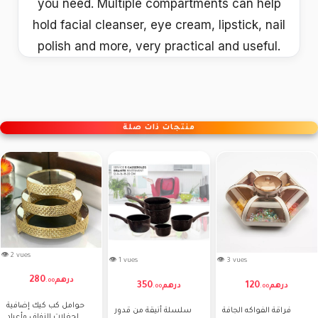
you need. Multiple compartments can help
hold facial cleanser, eye cream, lipstick, nail
polish and more, very practical and useful.
منتجات ذات صلة
👁 2 vues
👁 1 vues
👁 3 vues
280
درهم
.
00
350
120
درهم
درهم
.
00
.
00
حوامل كب كيك إضافية
فراقة الفواكه الجافة
سلسلة أنيقة من قدور
لحفلات الزفاف وأعياد