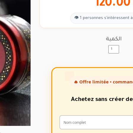
120.00
👁 1 personnes s'intéressent à
الكمية
🔥 Offre limitée • comman
Achetez sans créer d