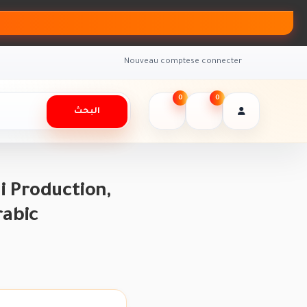
Nouveau compte
se connecter
0
0
البحث
i Production,
rabic