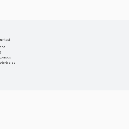
ontact
pos
Q
z-nous
générales