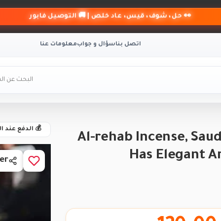
👀 حل، شوف، قيس، عاد خلص | 🚚 التوصيل فابور
اتصل بنا
سؤال و جواب
معلومات عنا
💰 الدفع عند ا
Al-rehab Incense, Saud
Has Elegant A
er
BRAND