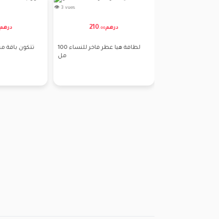
👁 1 vues
👁 6 vues
120
درهم
د
.
00
75
درهم
.
00
بخور الماس
و دي بارفان أمير عود دي
مناسيك 100 مل