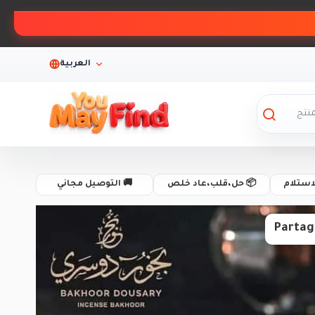
العربية
لاستلام
📦 حل،قلب،عاد خلص
🚚 التوصيل مجاني
Partag