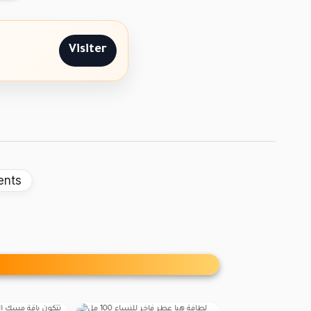
Visiter
ents