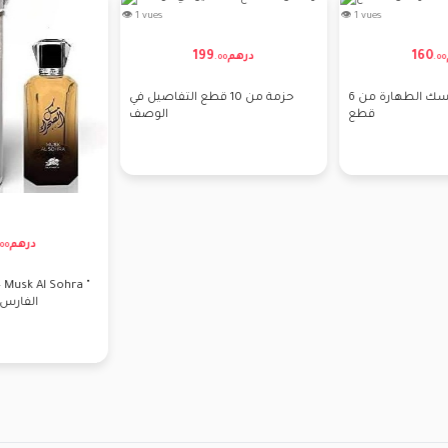
👁 1 vues
👁 3 vues
160
210
رهم
درهم
دره
.
00
.
00
لطافة هيا عطر فاخر للنساء 100
تتكون باقة مسك الطهارة من 6
مل
قطع