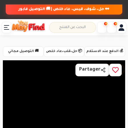
👀 حل، شوف، قيس، عاد خلص | 🚚 التوصيل فابور
0
0
💰 الدفع عند الاستلام
📦 حل،قلب،عاد خلص
🚚 التوصيل مجاني
1 / 3
Partager