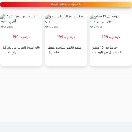
منتجات ذات صلة
👁 2 vues
👁 4 vues
👁 2 vues
199
199
199
درهم
درهم
درهم
.
00
.
00
.
00
حزمة من 10 قطع
عطر تناغم للنساء ،عطر
باك أميرة العرب من شركة
التفاصيل في الوصف
تناغم ال
أبراج العود