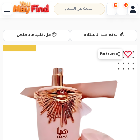
0
0
💰 الدفع عند الاستلام
📦 حل،قلب،عاد خلص
Partager