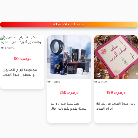
منتجات ذات صلة
👁 4 vues
80
درهم
.
00
مجموعة أبراج للصابون
والعطور أميرة العرب
العود
👁 1 vues
👁 4 vues
250
199
درهم
درهم
.
00
.
00
بمناسبة حلول رأس
باك أميرة العرب من شركة
السنة نقدم لكم باك رجالي
أبراج العود
رائع اك يتكون من