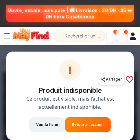
👀 Ouvre, essaie, puis paie | 🚚 Livraison : 20 DH · 35
DH hors Casablanca
0
0
🚚 Livraison 20 DH · 35 hors Casablanca
📦 حل،قلب،عاد خلص
💰 الدفع عند الاستلام
!
Partager
SAVE
-19%
Produit indisponible
Ce produit est visible, mais l’achat est
actuellement indisponible.
Voir la fiche
Retour à l’accueil