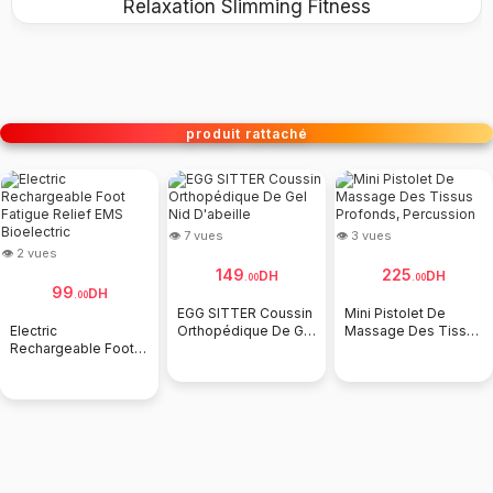
Relaxation Slimming Fitness
produit rattaché
👁 7 vues
👁 3 vues
👁 2 vues
149
225
DH
DH
.
00
.
00
99
DH
.
00
EGG SITTER Coussin
Mini Pistolet De
Electric
Orthopédique De Gel
Massage Des Tissus
Rechargeable Foot
Nid D'abeille
Profonds,
Fatigue Relief EMS
Percussion
Bioelectric