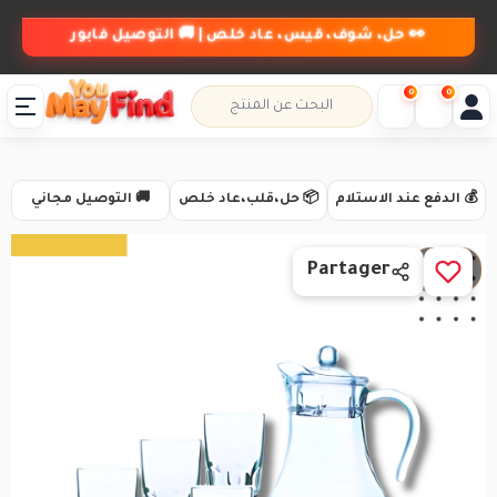
👀 حل، شوف، قيس، عاد خلص | 🚚 التوصيل فابور
0
0
💰 الدفع عند الاستلام
📦 حل،قلب،عاد خلص
🚚 التوصيل مجاني
1 / 2
Partager