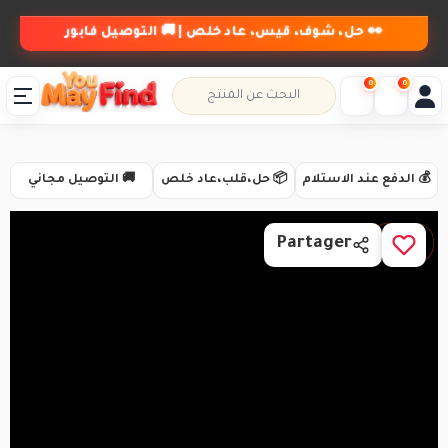
👀 حل، شوف، قيس، عاد خلص | 🚚 التوصيل فابور
0
0
💰 الدفع عند الاستلام
📦 حل،قلب،عاد خلص
🚚 التوصيل مجاني
1 / 3
Partager