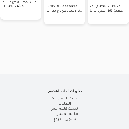
أطباق بورسلين مع صينية
رف تخزين المطبخ، رف
مجموعة من 6 زجاجات
خشب الخيزران
مطبخ قابل للطي، عربة
كاروسيل مع برج بهارات
أرضية متحركة، رف
مغربية
معلومات الملف الشخصي
تحديث المعلومات
الطلبات
تحديث كلمة السر
قائمة المشتريات
تسجيل الخروج