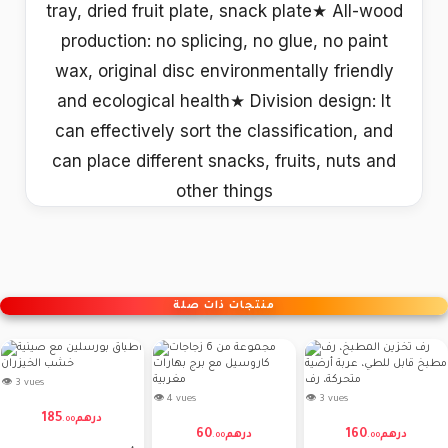
tray, dried fruit plate, snack plate★ All-wood
production: no splicing, no glue, no paint
wax, original disc environmentally friendly
and ecological health★ Division design: It
can effectively sort the classification, and
can place different snacks, fruits, nuts and
other things
منتجات ذات صلة
👁 3 vues
👁 4 vues
👁 3 vues
185
درهم
.
00
60
160
درهم
درهم
.
00
.
00