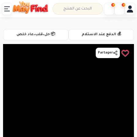
0
0
💰 الدفع عند الاستلام
📦 حل،قلب،عاد خلص
Partager