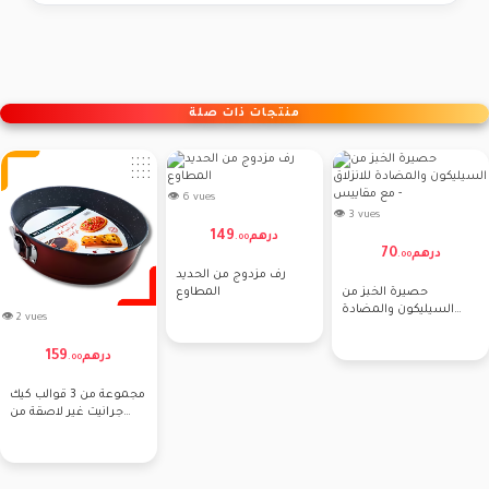
منتجات ذات صلة
👁 6 vues
👁 3 vues
149
درهم
.
00
70
درهم
.
00
رف مزدوج من الحديد
حصيرة الخبز من
المطاوع
السيليكون والمضادة
👁 2 vues
للانزلاق مع مقاييس -
159
درهم
.
00
مجموعة من 3 قوالب كيك
جرانيت غير لاصقة من
لاكور