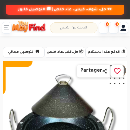
👀 حل، شوف، قيس، عاد خلص | 🚚 التوصيل فابور
0
0
💰 الدفع عند الاستلام
📦 حل،قلب،عاد خلص
🚚 التوصيل مجاني
1 / 4
Partager