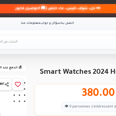
👀 حل، شوف، قيس، عاد خلص | 🚚 التوصيل فابور
اتصل بنا
سؤال و جواب
معلومات عنا
💰 الدفع عند ا
Smart Watches 2024 Ho
er
380.00
👁 9 personnes s'intéressent à