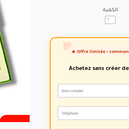
الكمية
🔥 Offre limitée • comman
Achetez sans créer d