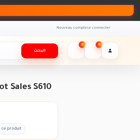
Nouveau compte
se connecter
0
0
البحث
t Sales S610
 ce produit