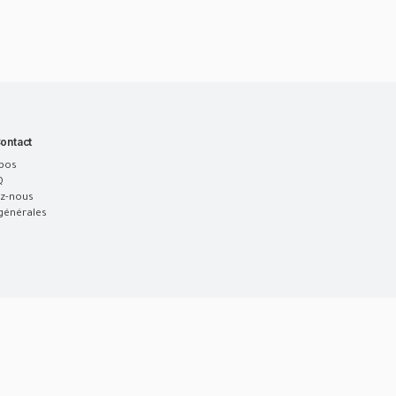
ontact
pos
Q
z-nous
générales