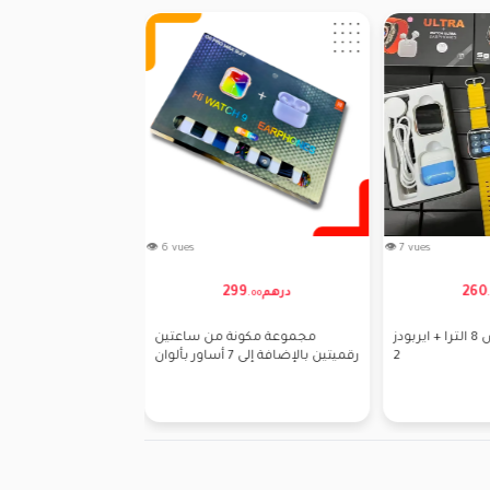
👁 6 vues
👁 7 vues
20
299
260
درهم
درهم
.
00
.
00
.
ساعة ذكية سيريس 8 الترا + ايربودز
مجموعة مكونة من ساعتين
الترا ساعة ذكية 9
2
رقميتين بالإضافة إلى 7 أساور بألوان