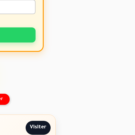
er
Visiter