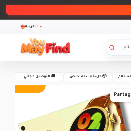
العربية
لاستلام
📦 حل،قلب،عاد خلص
🚚 التوصيل مجاني
Partag