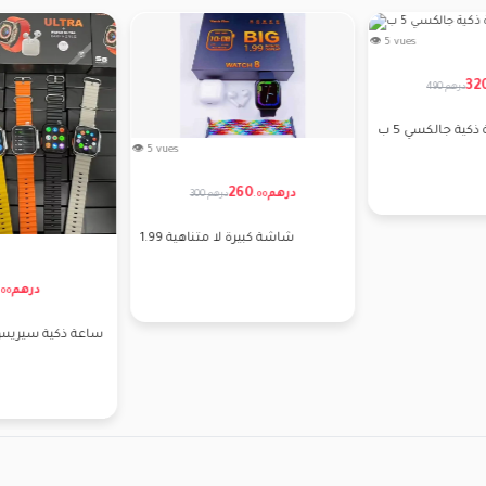
👁 5 vues
32
490 درهم
كية جالكسي 5 ب
👁 5 vues
260
درهم
300 درهم
.
00
شاشة كبيرة لا متناهية 1.99
درهم
00