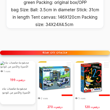
green Packing: original box/OPP
bag Size: Ball: 3.5cm in diameter Stick: 31cm
in length Tent canvas: 146X120cm Packing
size: 34X24X4.5cm
منتجات ذات صلة
👁 1 vues
199
درهم
.
00
مجموعة مكعبات بناء
الأميرة والأمير من كوجو
👁 2 vues
👁 5 vues
270
120
درهم
درهم
.
00
.
00