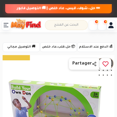
👀 حل، شوف، قيس، عاد خلص | 🚚 التوصيل فابور
0
0
💰 الدفع عند الاستلام
📦 حل،قلب،عاد خلص
🚚 التوصيل مجاني
1 / 5
Partager