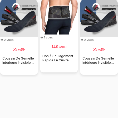
👁 1 vues
👁 2 vues
👁 2 vues
149
DH
.
00
55
55
DH
DH
.
00
.
00
Dos À Soulagement
Coussin De Semelle
Coussin De Semelle
Rapide En Cuivre
Intérieure Invisible
Intérieure Invisible
Recommandé
Recommandé