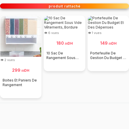
produit rattaché
👁 6 vues
👁 1 vues
180
149
DH
DH
.
00
.
00
10 Sac De
Portefeuille De
Rangement Sous
Gestion Du Budget Et
👁 2 vues
Vide Vêtements,
Des Dépenses
Bordure
299
DH
.
00
Boites Et Paniers De
Rangement