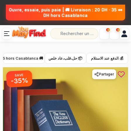
👀 Ouvre, essaie, puis paie | 🚚 Livraison : 20 DH · 35
DH hors Casablanca
0
0
🚚 Livraison 20 DH · 35 hors Casablanca
📦 حل،قلب،عاد خلص
💰 الدفع عند الاستلام
Partager
SAVE
-35%