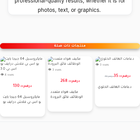
professional-quality results, whether it is for
photos, text, or graphics.
منتجات ذات صلة
👁 3 vues
👁 3 vues
👁 4 vues
35
درهم
50 درهم
.
00
268
درهم
.
00
130
درهم
.
00
دعامات الهاتف الخلوي
مكيف هواء متعدد
الوظائف فائق البرودة
مايكروسيل 64 جيجا بايت
يو اس بي فلاش درايف يو
اس بي 3.0