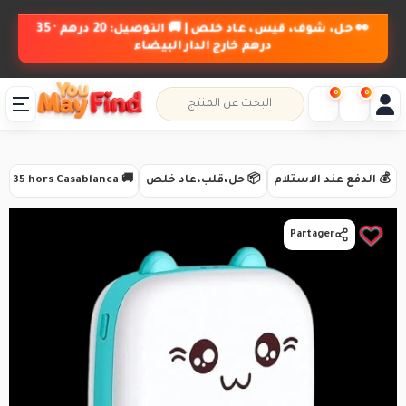
👀 حل، شوف، قيس، عاد خلص | 🚚 التوصيل: 20 درهم · 35
درهم خارج الدار البيضاء
0
0
💰 الدفع عند الاستلام
📦 حل،قلب،عاد خلص
🚚 Livraison 20 DH · 35 hors Casablanca
Partager