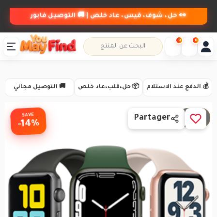
👀 حل، شوف، قيس، عاد خلص | 🚚 التوصيل فابور
0
0
💰 الدفع عند الاستلام
📦 حل،قلب،عاد خلص
🚚 التوصيل مجاني
SAVE
1 / 3
Partager
-14%