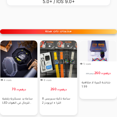
5.0+ / IOS 9.0+
منتجات ذات صلة
👁 5 vues
260
درهم
300 درهم
.
00
👁 4 vues
👁 8 vues
شاشة كبيرة لا متناهية
1.99
70
260
درهم
درهم
.
00
.
00
ساعة ذكية سيريس 8
ساعة يد عسكرية رقمية
الترا + ايربودز 2
LED للرجال في الهواء
الطلق مع سوار من