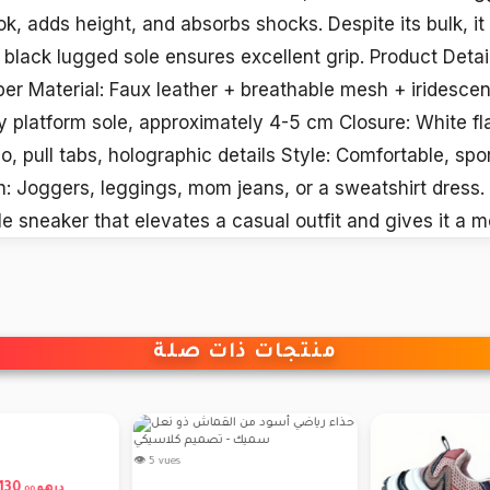
ok, adds height, and absorbs shocks. Despite its bulk, i
 black lugged sole ensures excellent grip. Product Detai
r Material: Faux leather + breathable mesh + iridescent
 platform sole, approximately 4-5 cm Closure: White fla
, pull tabs, holographic details Style: Comfortable, sport
: Joggers, leggings, mom jeans, or a sweatshirt dress. 
e sneaker that elevates a casual outfit and gives it a m
منتجات ذات صلة
👁 5 vues
130
درهم