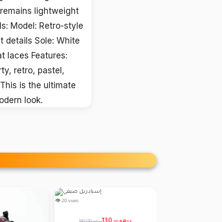
t remains lightweight
ls: Model: Retro-style
 details Sole: White
t laces Features:
y, retro, pastel,
This is the ultimate
odern look.
👁 20 vues
👁 5 vues
130
درهم
160.00 درهم