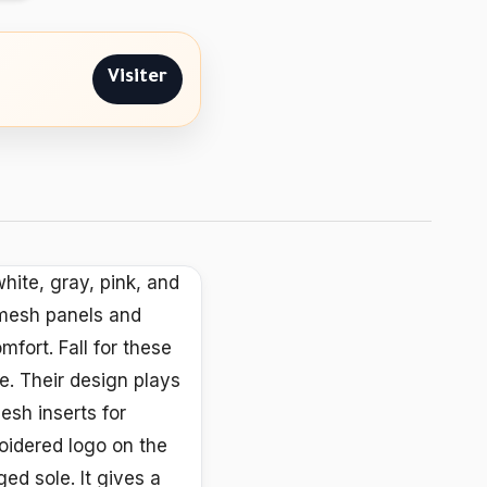
Visiter
hite, gray, pink, and
 mesh panels and
fort. Fall for these
le. Their design plays
esh inserts for
roidered logo on the
ged sole. It gives a