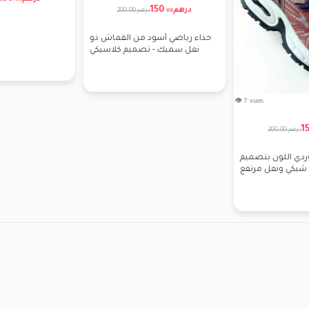
.
00
150
درهم
200.00 درهم
.
00
حذاء رياضي أسود من القماش ذو
نعل سميك - تصميم كلاسيكي
👁 7 vues
1
200.00 درهم
ردي اللون بتصميم
شبكي ونعل مرتفع