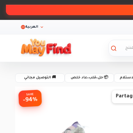
العربية
لاستلام
📦 حل،قلب،عاد خلص
🚚 التوصيل مجاني
SAVE
Partag
-94%