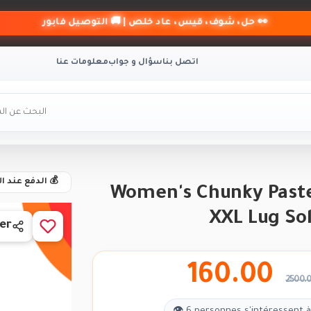
👀 حل، شوف، قيس، عاد خلص | 🚚 التوصيل فابور
اتصل بنا
سؤال و جواب
معلومات عنا
💰 الدفع عند ا
Women's Chunky Paste
XXL Lug So
er
160.00