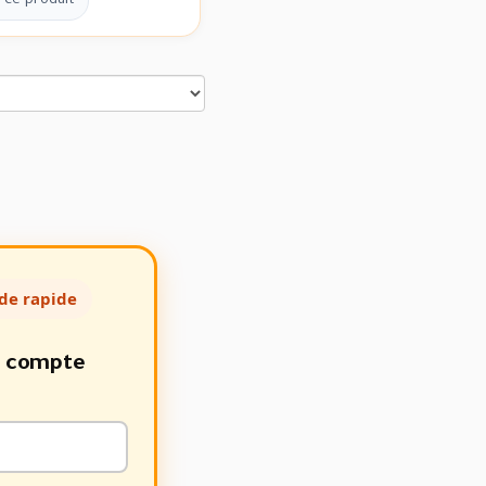
 ce produit
de rapide
e compte