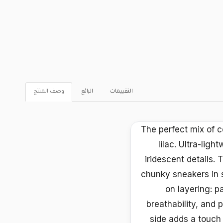
التقييمات
البائع
وصف المنتج
The perfect mix of c
lilac. Ultra-li
iridescent details.
chunky sneakers in so
on layering: p
breathability, and 
side adds a touch o