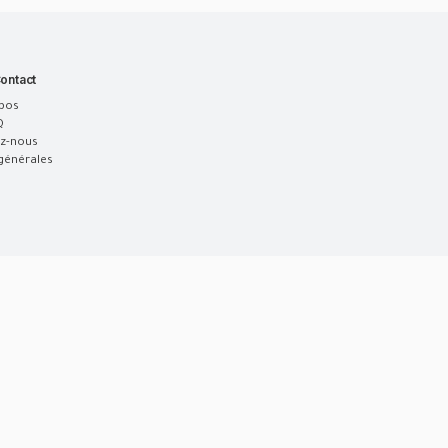
ontact
pos
Q
z-nous
générales