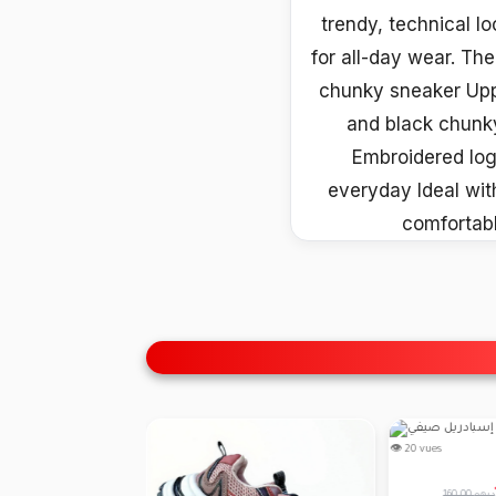
trendy, technical lo
for all-day wear. The
chunky sneaker Uppe
and black chunky
Embroidered logo
everyday Ideal with
comfortabl
👁 20 vues
160.00 درهم