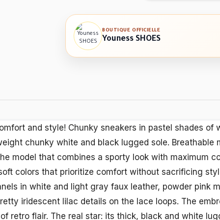
BOUTIQUE OFFICIELLE
Youness SHOES
omfort and style! Chunky sneakers in pastel shades of w
ghtweight chunky white and black lugged sole. Breathable
 The model that combines a sporty look with maximum com
ft colors that prioritize comfort without sacrificing sty
anels in white and light gray faux leather, powder pink m
pretty iridescent lilac details on the lace loops. The emb
f retro flair. The real star: its thick, black and white lug