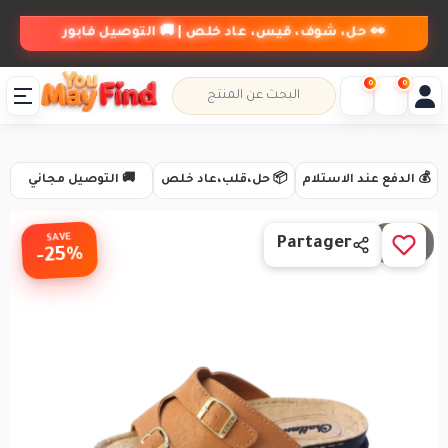
👀 حل، شوف، قيس، عاد خلص | 🚚 التوصيل فابور
0
0
💰 الدفع عند الاستلام
📦 حل،قلب،عاد خلص
🚚 التوصيل مجاني
SAVE
1 / 3
Partager
-25%