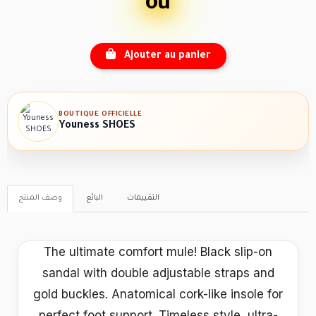
ou
Ajouter au panier
BOUTIQUE OFFICIELLE
Youness SHOES
التقييمات
البائع
وصف المنتج
The ultimate comfort mule! Black slip-on
sandal with double adjustable straps and
gold buckles. Anatomical cork-like insole for
perfect foot support. Timeless style, ultra-