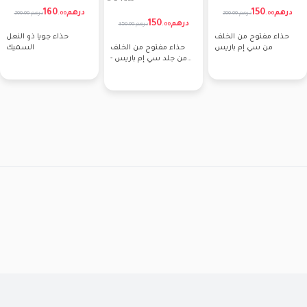
160
150
درهم
درهم
200.00 درهم
200.00 درهم
.
00
.
00
150
درهم
350.00 درهم
.
00
حذاء مفتوح من الخلف
حذاء جويا ذو النعل
من سي إم باريس
حذاء مفتوح من الخلف
السميك
من جلد سي إم باريس -
إبزيم فضي مزدوج ونعل
مضفر