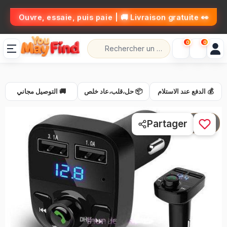
👀 Ouvre, essaie, puis paie | 🚚 Livraison gratuite
0
0
💰 الدفع عند الاستلام
📦 حل،قلب،عاد خلص
🚚 التوصيل مجاني
1 / 3
Partager