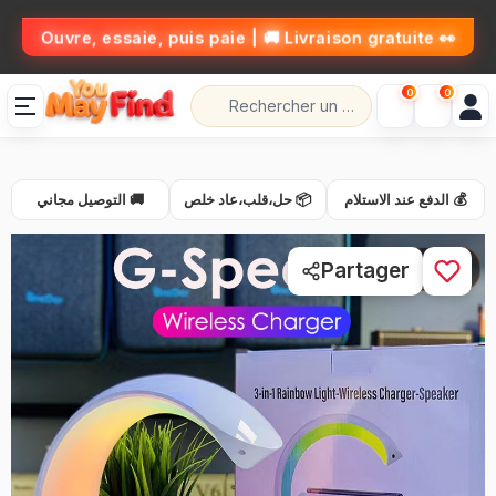
👀 Ouvre, essaie, puis paie | 🚚 Livraison gratuite
0
0
💰 الدفع عند الاستلام
📦 حل،قلب،عاد خلص
🚚 التوصيل مجاني
1 / 4
Partager