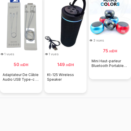
👁 3 vues
75
DH
.
00
👁 1 vues
👁 1 vues
Mini Haut-parleur
50
149
DH
DH
Bluetooth Portable
.
00
.
00
JBL
Adaptateur De Câble
Kt-125 Wireless
Audio USB Type-c Et
Speaker
Iphone Lightning