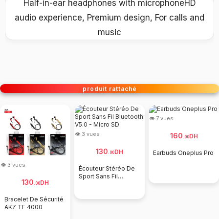
Half-in-ear headphones with microphoneHD
audio experience, Premium design, For calls and
music
produit rattaché
👁 7 vues
👁 3 vues
160
DH
.
00
130
DH
Earbuds Oneplus Pro
.
00
👁 3 vues
Écouteur Stéréo De
Sport Sans Fil
130
DH
Bluetooth V5.0 -
.
00
Micro SD
Bracelet De Sécurité
AKZ TF 4000