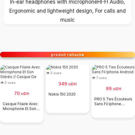
In-ear headphones with microphoneHI-FI Audio,
Ergonomic and lightweight design, For calls and
music
produit rattaché
👁 2 vues
👁 7 vues
👁 5 vues
349
DH
.
00
99
DH
.
00
70
DH
Nokia 150 2020
.
00
PRO 5 Tws Écouteurs
Casque Filaire Avec
Sans Fil Iphone
Microphone Et Son
Android
Stéréo // Casque De