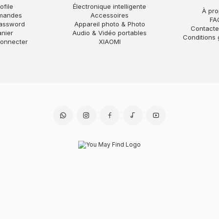
ofile
Électronique intelligente
À pr
mandes
Accessoires
FA
assword
Appareil photo & Photo
Contact
anier
Audio & Vidéo portables
Conditions 
onnecter
XIAOMI