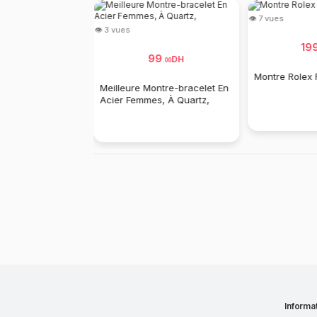
👁 7 vues
👁 3 vues
20
19
DH
.
00
99
DH
.
00
me Longines
Montre Rolex
Meilleure Montre-bracelet En
Acier Femmes, À Quartz,
Informat