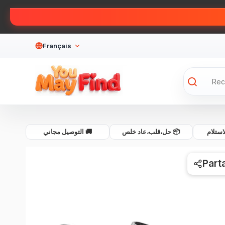
Français
💰 لام
📦 حل،قلب،عاد خلص
🚚 التوصيل مجاني
Part