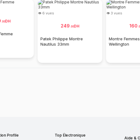
👁 6 vues
👁 3 vues
9
DH
.
00
249
160
DH
.
00
.
0
 Femme
Patek Philippe Montre
Montre Femmes 
Nautilus 33mm
Wellington
ion Profile
Top Électronique
Aide & C