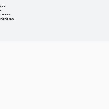
opos
Q
ez-nous
générales