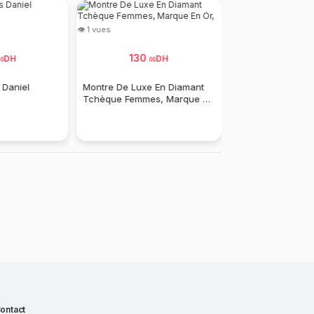
👁 6 vues
👁 1 vues
170
.
00
130
DH
DH
0
.
00
Montre Femme
Daniel
Montre De Luxe En Diamant
Tchèque Femmes, Marque En
Or,
ontact