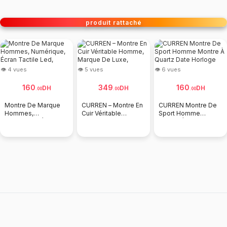
produit rattaché
👁 8 vues
👁 6 vues
👁 18 vues
1
9
160
160
DH
DH
DH
.
00
.
00
.
00
Nouvea
 Montre En
CURREN Montre De
Montre Casio Touch
Marque
able
Sport Homme
À La Mode Avec Un
Marque De
Montre À Quartz Date
Bracelet En Acier
Horloge