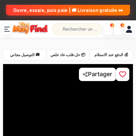
👀 Ouvre, essaie, puis paie | 🚚 Livraison gratuite
0
0
💰 الدفع عند الاستلام
📦 حل،قلب،عاد خلص
🚚 التوصيل مجاني
1 / 3
Partager