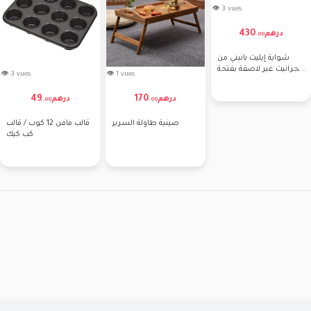
👁 3 vues
430
درهم
.
00
شواية إيليت بانيني من
الجرانيت غير لاصقة بفتحة
👁 3 vues
👁 1 vues
105 درجة و
49
170
درهم
درهم
.
00
.
00
صينية طاولة السرير
قالب مافن 12 كوب / قالب
كب كيك