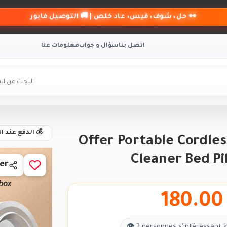
👀 حل، شوف، قيس، عاد خلص | 🚚 التوصيل فابور
اتصل بنا
سؤال و جواب
معلومات عنا
💰 الدفع عند ا
Offer Portable Cordle
Cleaner Bed Pi
er
180.00