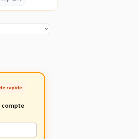
 ce produit
de rapide
e compte