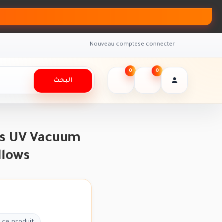
Nouveau compte
se connecter
0
0
البحث
ss UV Vacuum
llows