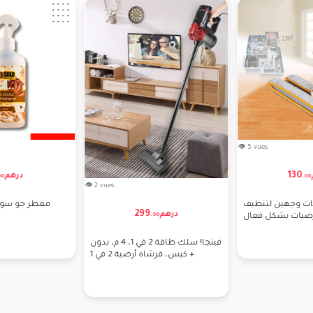
👁 5 vues
130
درهم
00
.
00
👁 2 vues
ت وجهين لتنظيف
معطر جو سولو عود
299
درهم
.
00
رضيات بشكل فعال
فينجا! سلك طاقة 2 في 1، 4 م، بدون
كيس، فرشاة أرضية 2 في 1 +