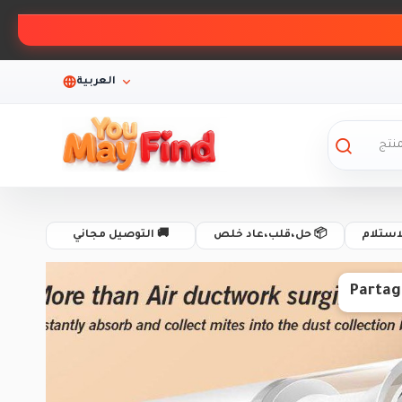
العربية
لاستلام
📦 حل،قلب،عاد خلص
🚚 التوصيل مجاني
Partag