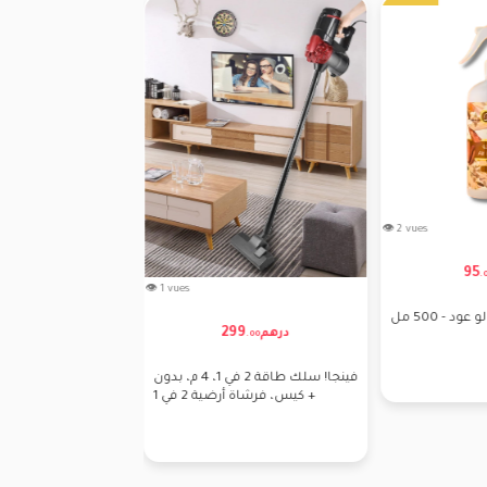
👁 2 vues
60
95
درهم
.
00
.
👁 1 vues
 - 500 مل
ممسحة بخاخ 
299
درهم
.
00
ا
فينجا! سلك طاقة 2 في 1، 4 م، بدون
كيس، فرشاة أرضية 2 في 1 +