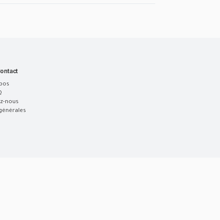
ontact
pos
Q
z-nous
générales