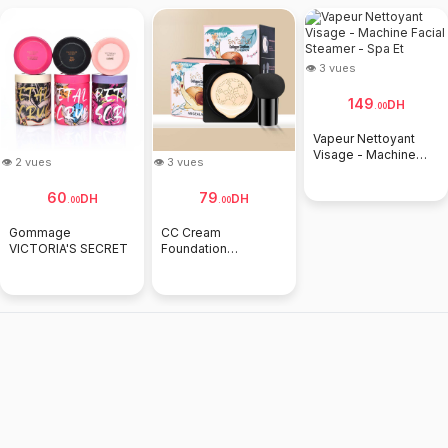
👁 3 vues
149
DH
.
00
Vapeur Nettoyant
Visage - Machine
👁 2 vues
👁 3 vues
Facial Steamer - Spa
Et
60
79
DH
DH
.
00
.
00
Gommage
CC Cream
VICTORIA'S SECRET
Foundation
Cosmétiques
Imperméables