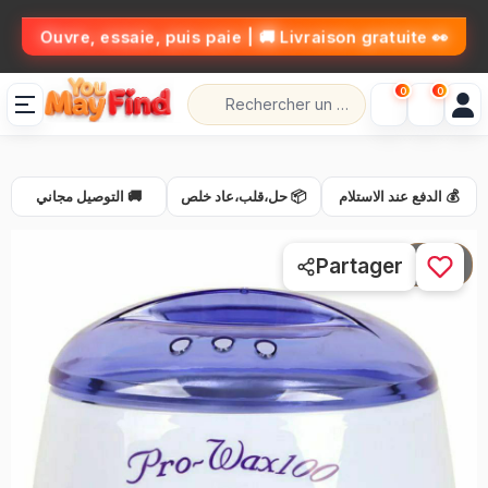
👀 Ouvre, essaie, puis paie | 🚚 Livraison gratuite
0
0
💰 الدفع عند الاستلام
📦 حل،قلب،عاد خلص
🚚 التوصيل مجاني
1 / 5
Partager