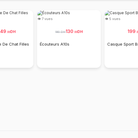
👁 7 vues
👁 5 vues
149
130
199
DH
DH
180 DH
.
00
.
00
.
0
 De Chat Filles
Écouteurs A10s
Casque Sport 