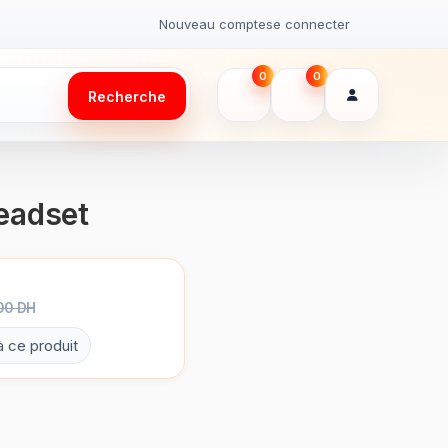
Nouveau compte
se connecter
0
0
Recherche
eadset
00 DH
à ce produit