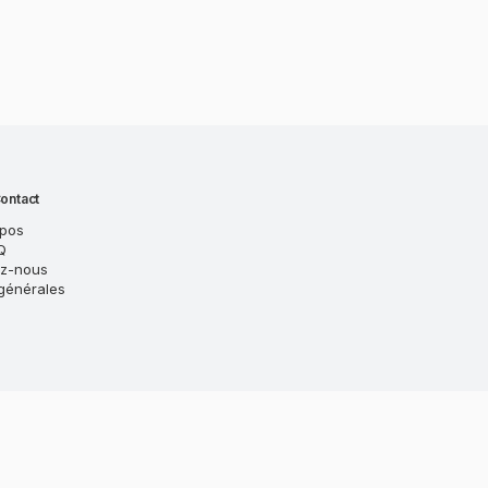
ontact
opos
Q
ez-nous
générales