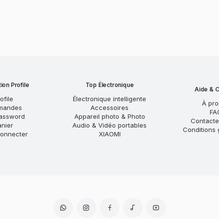
ion Profile
Top Électronique
Aide & C
ofile
Électronique intelligente
À pr
mandes
Accessoires
FA
assword
Appareil photo & Photo
Contact
anier
Audio & Vidéo portables
Conditions 
onnecter
XIAOMI