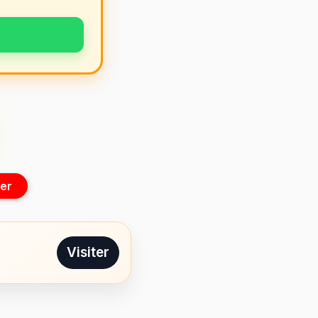
er
Visiter