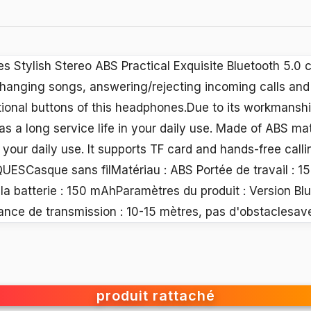
 Stylish Stereo ABS Practical Exquisite Bluetooth 5.0
hanging songs, answering/rejecting incoming calls and 
tional buttons of this headphones.Due to its workmanship
s a long service life in your daily use. Made of ABS mate
your daily use. It supports TF card and hands-free cal
SCasque sans filMatériau : ABS Portée de travail : 1
 la batterie : 150 mAhParamètres du produit : Version Blu
ance de transmission : 10-15 mètres, pas d'obstaclesave
produit rattaché