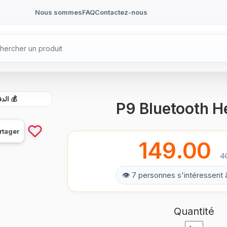
Nous sommes
FAQ
Contactez-nous
الدفع ع
P9 Bluetooth H
rtager
149.00
4
👁 7 personnes s'intéressent 
Quantité