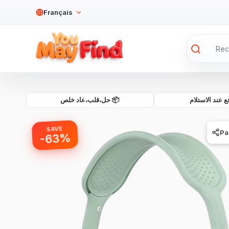
Français
💰 ند الاستلام
📦 حل،قلب،عاد خلص
SAVE
Pa
-63%