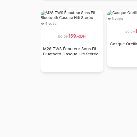
👁 3 vues
👁 4 vues
199 DH
159
DH
199 DH
.
00
Casque Oreille
M28 TWS Écouteur Sans Fil
Bluetooth Casque Hifi Stéréo
60
DH
.
00
ans Fil M20 TWS
1 Stéréo 9D