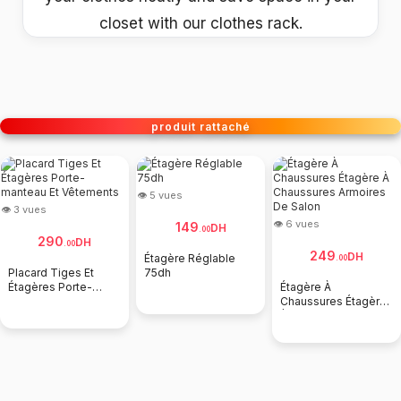
closet with our clothes rack.
produit rattaché
👁 5 vues
👁 3 vues
👁 6 vues
149
DH
.
00
290
DH
.
00
249
DH
Étagère Réglable
.
00
Placard Tiges Et
75dh
Étagères Porte-
Étagère À
manteau Et
Chaussures Étagère
Vêtements
À Chaussures
Armoires De Salon