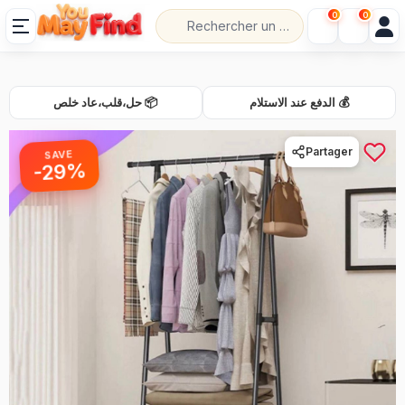
0
0
💰 الدفع عند الاستلام
📦 حل،قلب،عاد خلص
Partager
SAVE
-29%