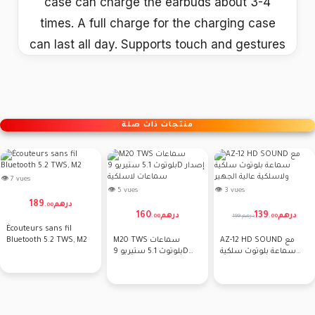
case can charge the earbuds about 3-4
times. A full charge for the charging case
can last all day. Supports touch and gestures
منتجات ذات صلة
👁 7 vues
👁 5 vues
👁 3 vues
189
درهم
.
00
160
139
درهم
درهم
199 درهم
.
00
.
00
Écouteurs sans fil
AZ-12 HD SOUND مع
M20 TWS سماعات
Bluetooth 5.2 TWS, M2
سماعة بلوتوث سلكية
بلوتوث 5.1 ستيريو 9D
ولاسلكية عالية الجهير
إصدار سماعات لاسلكية