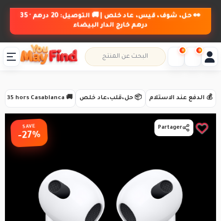
👀 حل، شوف، قيس، عاد خلص | 🚚 التوصيل: 20 درهم · 35
درهم خارج الدار البيضاء
0
0
💰 الدفع عند الاستلام
📦 حل،قلب،عاد خلص
🚚 Livraison 20 DH · 35 hors Casablanca
SAVE
Partager
-27%