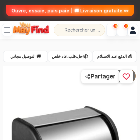
👀 Ouvre, essaie, puis paie | 🚚 Livraison gratuite
0
0
💰 الدفع عند الاستلام
📦 حل،قلب،عاد خلص
🚚 التوصيل مجاني
1 / 3
Partager