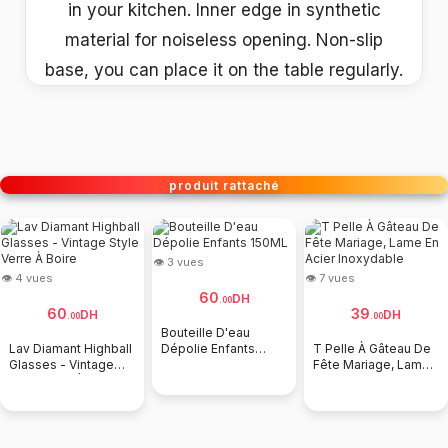
in your kitchen. Inner edge in synthetic
material for noiseless opening. Non-slip
base, you can place it on the table regularly.
produit rattaché
👁 3 vues
👁 4 vues
👁 7 vues
60
DH
.
00
60
39
DH
DH
.
00
.
00
Bouteille D'eau
Lav Diamant Highball
Dépolie Enfants
T Pelle À Gâteau De
Glasses - Vintage
150ML
Fête Mariage, Lame
Style Verre À Boire
En Acier Inoxydable