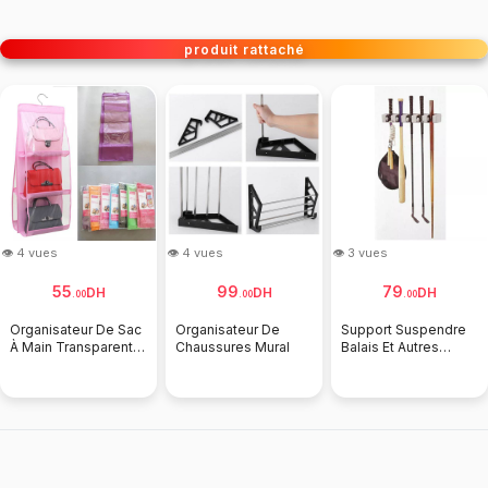
produit rattaché
👁 4 vues
👁 4 vues
👁 3 vues
55
99
79
DH
DH
DH
.
00
.
00
.
00
Organisateur De Sac
Organisateur De
Support Suspendre
À Main Transparent
Chaussures Mural
Balais Et Autres
Sacs Et Support De
Accessoires Avec 5