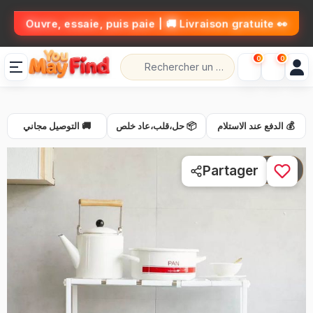
👀 Ouvre, essaie, puis paie | 🚚 Livraison gratuite
0
0
💰 الدفع عند الاستلام
📦 حل،قلب،عاد خلص
🚚 التوصيل مجاني
1 / 3
Partager