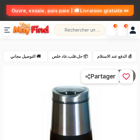
👀 Ouvre, essaie, puis paie | 🚚 Livraison gratuite
0
0
💰 الدفع عند الاستلام
📦 حل،قلب،عاد خلص
🚚 التوصيل مجاني
1 / 3
Partager