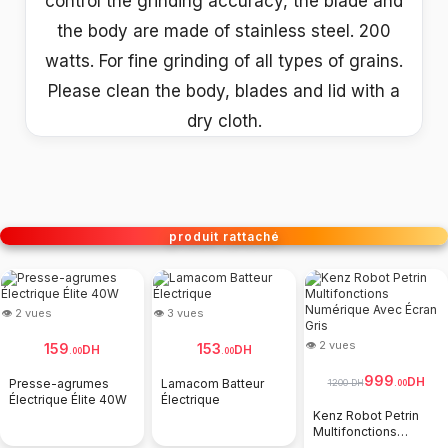
control the grinding accuracy, the blade and
the body are made of stainless steel. 200
watts. For fine grinding of all types of grains.
Please clean the body, blades and lid with a
dry cloth.
produit rattaché
👁 2 vues
👁 3 vues
👁 2 vues
159
153
DH
DH
.
00
.
00
999
DH
Presse-agrumes
Lamacom Batteur
1200 DH
.
00
Électrique Élite 40W
Électrique
Kenz Robot Petrin
Multifonctions
Numérique Avec