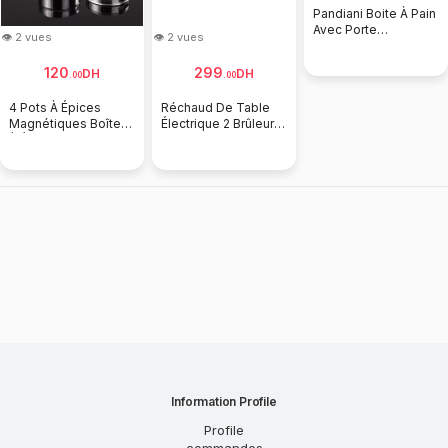
Pandiani Boite À Pain
Avec Porte
👁 2 vues
👁 2 vues
Déroulante TK1201-
W
120
299
DH
DH
.
00
.
00
4 Pots À Épices
Réchaud De Table
Magnétiques Boîtes
Électrique 2 Brûleurs
À Épices
- Deux Brûleurs
Information Profile
Profile