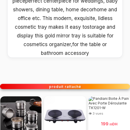
pieceperfect centerpiece for weddings, baby
showers, dining table, home decorhome and
office etc. This modern, exquisite, lidless
cosmetic tray makes it easy tostorage and
display this gold mirror tray is suitable for
cosmetics organizer,for the table or
bathroom accessory
produit rattaché
👁 3 vues
199
DH
.
00