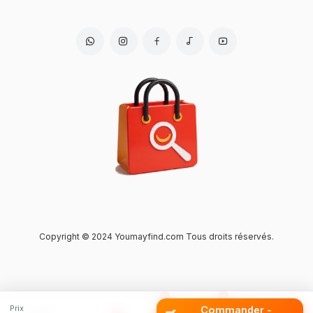
Copyright © 2024 Youmayfind.com Tous droits réservés.
0
0
Home
Account
Wishlist
Panier
Marketplace
Prix
Commander -
Accueil
Marketplace