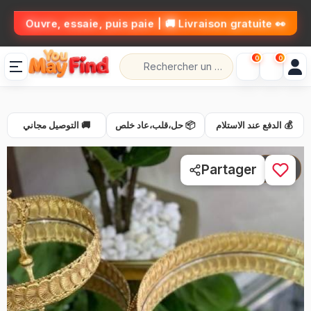
👀 Ouvre, essaie, puis paie | 🚚 Livraison gratuite
0
0
💰 الدفع عند الاستلام
📦 حل،قلب،عاد خلص
🚚 التوصيل مجاني
1 / 3
Partager