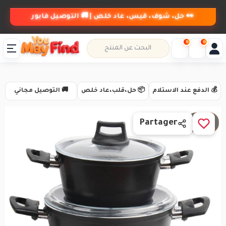
👀 حل، شوف، قيس، عاد خلص | 🚚 التوصيل فابور
0
0
💰 الدفع عند الاستلام
📦 حل،قلب،عاد خلص
🚚 التوصيل مجاني
1 / 5
Partager