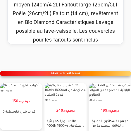
moyen (24cm/4,2L) Faitout large (26cm/5L)
Poêle (26cm/2L) Faitout (14 cm), revêtement
en Bio Diamond Caractéristiques Lavage
possible au lave-vaisselle. Les couvercles
pour les faitouts sont inclus
منتجات ذات صلة
👁 1 vues
👁 4 vues
👁 4 vues
150
درهم
.
00
249
199
درهم
درهم
.
00
.
00
6 أكواب شاي كلاسيكية
مجموعة سكاكين المطبخ
شواية كهربائية elite
اليابانية المصنوعة من
160dh 1800wat مصنوعة
الفولاذ المقاوم
من فولاذ المضاد