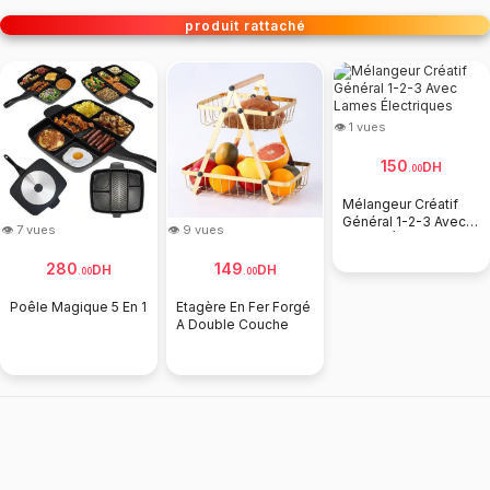
produit rattaché
👁 1 vues
150
DH
.
00
Mélangeur Créatif
Général 1-2-3 Avec
👁 7 vues
👁 9 vues
Lames Électriques
280
149
DH
DH
.
00
.
00
Poêle Magique 5 En 1
Etagère En Fer Forgé
A Double Couche