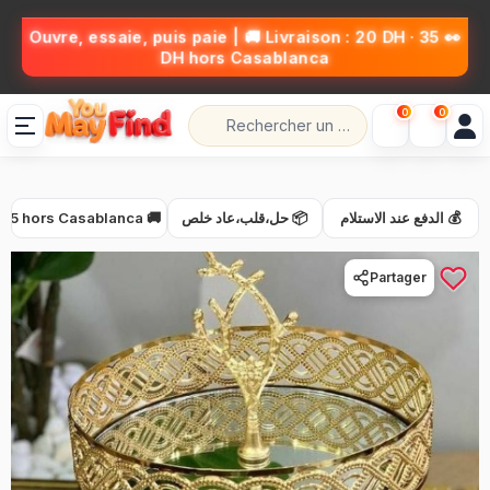
👀 Ouvre, essaie, puis paie | 🚚 Livraison : 20 DH · 35
DH hors Casablanca
0
0
🚚 Livraison 20 DH · 35 hors Casablanca
📦 حل،قلب،عاد خلص
💰 الدفع عند الاستلام
Partager