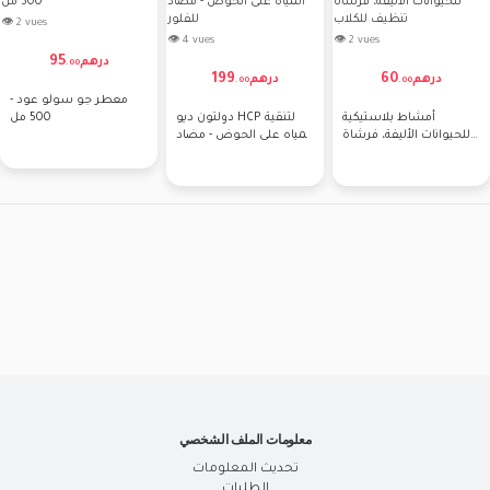
👁 2 vues
👁 4 vues
👁 2 vues
95
درهم
.
00
199
60
درهم
درهم
.
00
.
00
معطر جو سولو عود -
أمشاط بلاستيكية
دولتون ديو HCP لتنقية
500 مل
للحيوانات الأليفة، فرشاة
المياه على الحوض - مضاد
تنظيف للكلاب
للفلور
معلومات الملف الشخصي
تحديث المعلومات
الطلبات