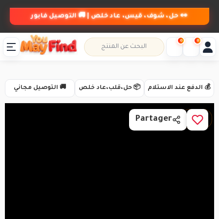
👀 حل، شوف، قيس، عاد خلص | 🚚 التوصيل فابور
0
0
💰 الدفع عند الاستلام
📦 حل،قلب،عاد خلص
🚚 التوصيل مجاني
1 / 6
Partager