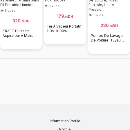
👁 0 vues
👁 9 vues
👁 3 vues
179
DH
.
00
320
DH
.
00
230
DH
Fer À Vapeur Portatif
.
00
KRAFT Puissant
110V-1000W
Aspirateur À Main
Pompe De Lavage
Sans Fil Portable
De Voiture, Tuyau
Humide
Flexible, Haute
Pression
Information Profile
Profile