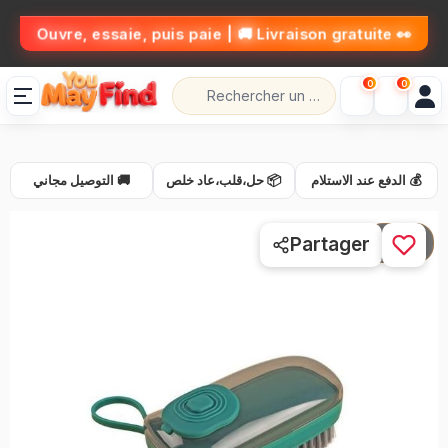
👀 Ouvre, essaie, puis paie | 🚚 Livraison gratuite
0
0
💰 الدفع عند الاستلام
📦 حل،قلب،عاد خلص
🚚 التوصيل مجاني
1 / 6
Partager