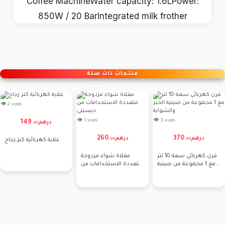
Coffee MachineWater capacity: 1.6LPower:
850W / 20 BarIntegrated milk frother
منتجات ذات صلة
👁 2 vues
👁 1 vues
👁 3 vues
149
درهم
.
00
260
370
درهم
درهم
.
00
.
00
غلاية كهربائية كنز زجاج
فرن كهربائي سعة 10 لتر
مقلاة شواء مزدوجة
مع 1 مجموعة من صينية
متعددة الاستخدامات من
الخبز والشواية
ديسيني