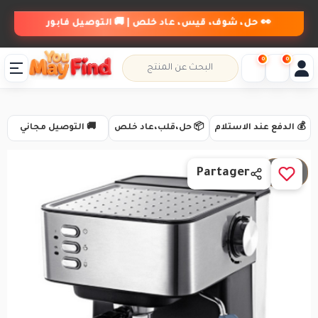
👀 حل، شوف، قيس، عاد خلص | 🚚 التوصيل فابور
0
0
💰 الدفع عند الاستلام
📦 حل،قلب،عاد خلص
🚚 التوصيل مجاني
1 / 3
Partager