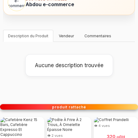
Abdou e-commerce
Description du Produit
Vendeur
Commentaires
Aucune description trouvée
produit rattaché
👁 4 vues
👁 2 vues
320
DH
.
00