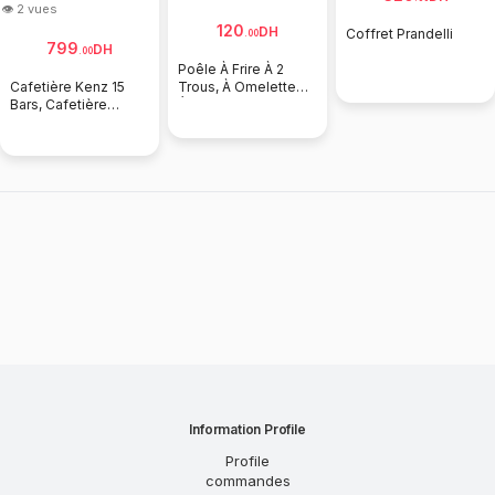
👁 2 vues
120
DH
Coffret Prandelli
.
00
799
DH
.
00
Poêle À Frire À 2
Cafetière Kenz 15
Trous, À Omelette
Bars, Cafetière
Épaisse Noire
Expresso Et
Cappuccino
Information Profile
Profile
commandes