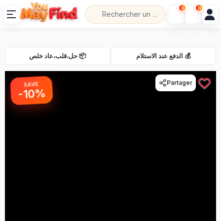
0
0
💰 الدفع عند الاستلام
📦 حل،قلب،عاد خلص
Partager
SAVE
-10%