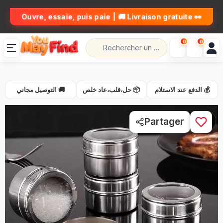
👀 Ouvre, essaie, puis paie | 🚚 Livraison gratuite
0
0
💰 الدفع عند الاستلام
📦 حل،قلب،عاد خلص
🚚 التوصيل مجاني
1 / 4
Partager