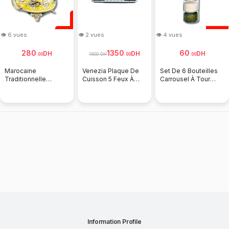
👁 4 vues
👁 4 vues
👁 3 vues
60
220
199
DH
DH
DH
.
00
.
00
.
00
Set De 6 Bouteilles
Organisateur De
Présentoir Impérial
Carrousel À Tour
Céréales Et De
Avec Support Inox
m
D'épices Maroc
Céréales Rotatif À
+10 Pièces Impéria
360 Degrés
Information Profile